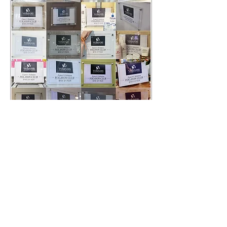
Name of Company : volayongroup Co.,Ltd. ｜ President : Min-Sang Cho
Business Address: 1214 Gyeongin-ro, Bupyeong-gu, Incheon, Republic of Korea
Registration No. : 203-88-02319 ｜ Communication sales business report number :
2017-Incheon-0368
Tel:
032-710-9030
｜Mail :
volayon_kimmy@naver.com
Copyright © volayongroup Corp. All Rights Reserved.