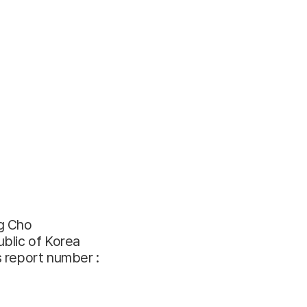
g Cho
blic of Korea
 report number :